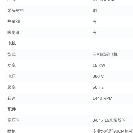
泵头材料
铜
热敏阀
有
吸皂液
有
电机
型式
三相感应电机
功率
15 KW
电压
380 V
频率
50 Hz
转速
1440 RPM
配件
高压管
3/8" x 15米橡胶管
喷枪
专业水枪配90CM枪杆