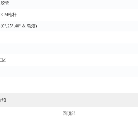
米橡胶管
0CM枪杆
°,25°,40° & 皂液)
 CM
介绍
回顶部