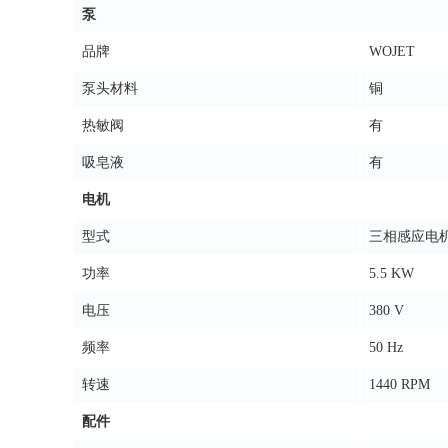
泵
品牌
WOJET
泵头材料
铜
热敏阀
有
吸皂液
有
电机
型式
三相感应电
功率
5.5 KW
电压
380 V
频率
50 Hz
转速
1440 RPM
配件