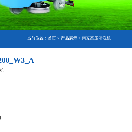
当前位置：
首页
>
产品展示
>
南充高压清洗机
00_W3_A
机
列