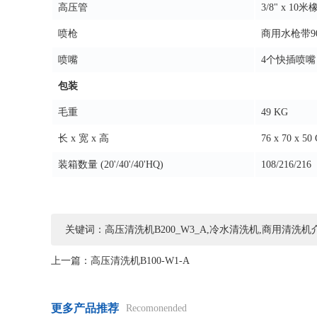
高压管
3/8" x 10
喷枪
商用水枪带9
喷嘴
4个快插喷嘴 (0
包装
毛重
49 KG
长 x 宽 x 高
76 x 70 x 50
装箱数量 (20'/40'/40'HQ)
108/216/216
关键词：高压清洗机B200_W3_A,冷水清洗机,商用清洗机
上一篇：
高压清洗机B100-W1-A
更多产品推荐
Recomonended