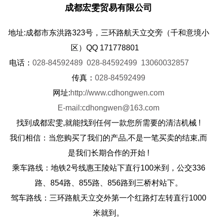
成都宏雯贸易有限公司
地址:成都市东洪路323号，三环路航天立交旁（千和意境小
区）QQ 171778801
电
话：
028-84592489
028-84592499
13060032857
传真：
028-84592499
网址:
http://www.cdhongwen.com
E-mail:cdhongwen@163.com
找到成都宏雯,就能找到任何一款您所需要的清洁机械 !
我们相信：当您购买了我们的产品,不是一笔买卖的结束,而
是我们长期合作的开始 !
乘车路线：地铁2号线惠王陵站下直行100米到，公交336
路、854路、855路、856路到三桥村站下。
驾车路线：三环路航天立交外第一个红路灯左转直行1000
米就到。