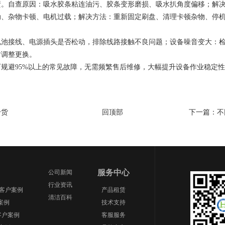
渍。自查原因：吸水胶条粘连油污、胶条变形磨损、吸水扒角度偏移；解
动、杂物卡顿、电机过载；解决方法：重新固定刷盘、清理卡顿杂物、停
电池接线、电源插头是否松动，排除线路接触不良问题；设备噪音变大：
时调整更换。
规避95%以上的常见故障，无需频繁售后维修，大幅提升设备作业稳定
干货
回顶部
下一篇：
不
服务中心
公司新闻
行业资讯
场客户案例
产品租赁
清洁百科
案例
技术支持
客户案例
客服服务