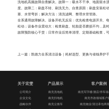
洗地机高频故障自查解决。故障一：吸水不干净、地面留水
度。故障二：刷盘不转、刷洗无力。自查原因：刷盘安装松
塞、水管弯折；解决方法：清洗滤网、整理水管管路。
全系通用故障解决。设备开机无反应：优先检查电源开关、
松动；设备作业震动大：检查刷盘、轮胎是否磨损不均，及
故障预防核心干货：日常作业后简单清理、定期基础检查，可
上一篇：
凯德力全系清洁设备｜耗材选型、更换与省钱养护
关于宏雯
产品展示
客户案例
公司简介
南充洗地机
南充写字楼/酒店/停车
企业文化
南充扫地机
南充市政领域客户
战略伙伴
南充尘推车
南充物业/清洁承包商