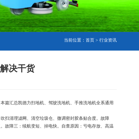
当前位置：
首页
>
行业资讯
解决干货
。本篇汇总凯德力扫地机、驾驶洗地机、手推洗地机全系通用
：吹扫清理滤网、清空垃圾仓、微调密封胶条贴合度。故障
复。故障三：续航变短、掉电快。自查原因：亏电存放、高温