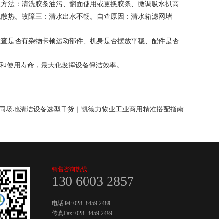
决方法：清洗胶条油污、翻面使用或更换胶条、微调吸水扒高
机散热。故障三：清水出水不畅。自查原因：清水箱滤网堵
检查是否有杂物卡顿运动部件、机身是否摆放平稳、配件是否
性和使用寿命，最大化发挥设备保洁效率。
同场地清洁设备选型干货｜凯德力物业工业商用精准搭配指南
销售咨询热线
130 6003 2857
电话Tel:
028- 8459 2489
传真Fax:
028- 8459 2499