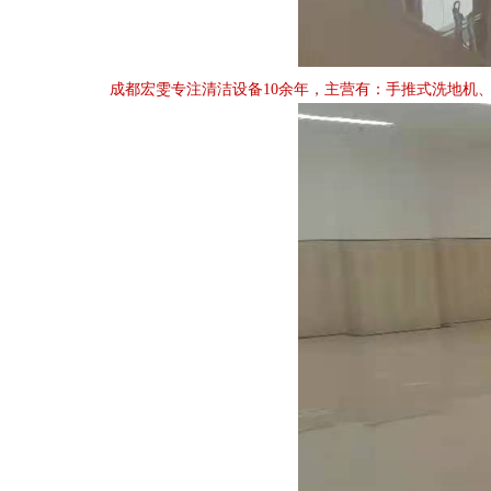
成都宏雯专注清洁设备10余年，主营有：手推式洗地机、