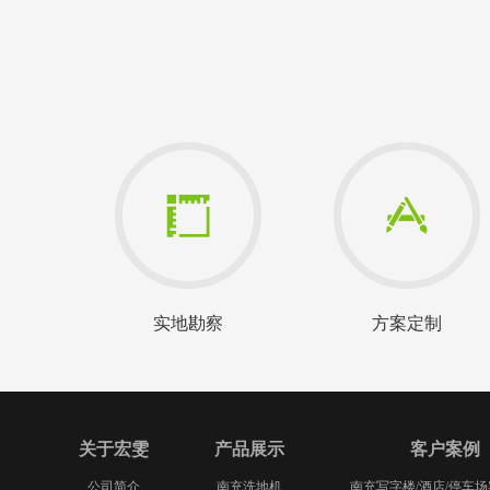
实地勘察
方案定制
关于宏雯
产品展示
客户案例
公司简介
南充洗地机
南充写字楼/酒店/停车